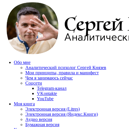
Обо мне
Аналитический психолог Сергей Князев
Мои принципы, правила и манифест
Чем я занимаюсь сейчас
Соцсети
Telegram-канал
VKontakte
YouTube
Моя книга
Электронная версия (Litres)
Электронная версия (Яндекс.Книги)
Аудио версия
Бумажная версия