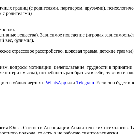
чных границ (с родителями, партнером, друзьями), психологичес
 с родителями)
имостью.
ктивные вещества). Зависимое поведение (игровая зависимость/л
й вес, булимия).
ское стрессовое расстройство, шоковая травма, детские травмы)
зм, вопросы мотивации, целеполагание, трудности в принятии 
 потери смысла), потребность разобраться в себе, чувство изол
ацию в общих чертах в
WhatsApp
или
Telegram
. Если она будет в
гия Юнга. Состою в Ассоциации Аналитических психологов. Так
остного подхода, то есть, я не работаю симптоматически.