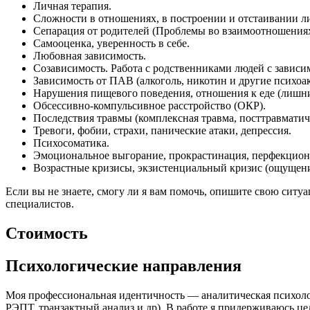
Личная терапия.
Сложности в отношениях, в построении и отстаивании ли
Сепарация от родителей (Проблемы во взаимоотношениях
Самооценка, уверенность в себе.
Любовная зависимость.
Созависимость. Работа с родственниками людей с завис
Зависимость от ПАВ (алкоголь, никотин и другие психоа
Нарушения пищевого поведения, отношения к еде (лишни
Обсессивно-компульсивное расстройство (ОКР).
Последствия травмы (комплексная травма, посттравматиче
Тревоги, фобии, страхи, панические атаки, депрессия.
Психосоматика.
Эмоциональное выгорание, прокрастинация, перфекциони
Возрастные кризисы, экзистенциальный кризис (ощущение
Если вы не знаете, смогу ли я вам помочь, опишите свою ситу
специалистов.
Стоимость
Психологические направления
Моя профессиональная идентичность — аналитическая психоло
РЭПТ, транзактный анализ и др). В работе я придерживаюсь цел