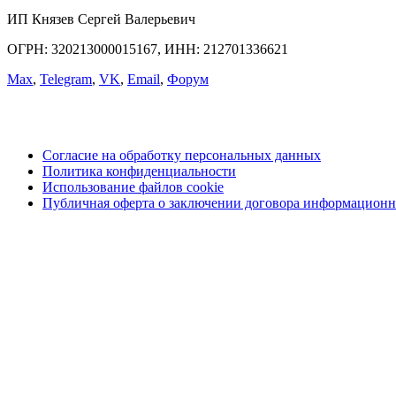
ИП Князев Сергей Валерьевич
ОГРН: 320213000015167, ИНН: 212701336621
Max
,
Telegram
,
VK
,
Email
,
Форум
Согласие на обработку персональных данных
Политика конфиденциальности
Использование файлов cookie
Публичная оферта о заключении договора информационн