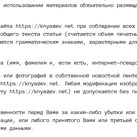
и использовании материалов обязательно размещ
сайта https://knyazev.net при соблюдении всех
 общего текста статьи (считается объем печатн
яются грамматическим знаками, характерными дл
ла (имя, фамилия и, если есть, интернет-псевд
в или фотографий в собственной новостной лент
 https://knyazev.net. Любая модификация изобр
йту https://knyazev.net) не допускается без п
твенности перед Вами за какие-либо убытки или
мации, или любого принятого Вами или третьей 
ыми данными.