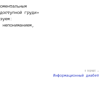
моментальным
 доступной груди»
азуем:
с непониманием,
В БУДУЩЕЕ →
Информационный диабет