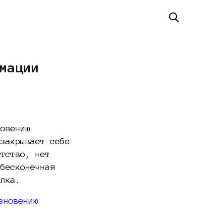
мации
новению
 закрывает себе
ытство, нет
 бесконечная
елка.