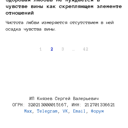
чувстве вины как скрепляющем элементе
отношений
Чистота любви измеряется отсутствием в ней
осадка чувства вины.
1
2
3
…
42
ИП Князев Сергей Валерьевич
ОГРН: 320213000015167, ИНН: 212701336621
Max
,
Telegram
,
VK
,
Email
,
Форум