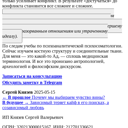
только усиливает конфликт. В результате «достучаться» до
конфликта становится все сложнее и сложнее.
* Работа горя по Фройду — это процесс, при котором
человек постепенно освобождается от эмоциональной
привязанности к утраченному объекту (например, умершему
близкому, разорванным отношениям или утраченному
идеалу).
По следам учебы по психоаналитической психосоматологии.
Сейчас изучаем костную структуру и соединительные ткани.
Для меня — это какой-то Ад, — сплошь медицинская
терминология. И все это пронизано антропологией,
археологией и философским дискурсом.
Записаться на консультацию
Обсудить заметку в Telegram
Сергей Князев
2025-05-15
← В прошлое
Почему мы выбираем чувство вины?
В будущее →
Зависимый теряет кайф в его поисках, а
созависимый любовь
ИП Князев Сергей Валерьевич
ОГРН: 320213000015167, ИНН: 212701336621