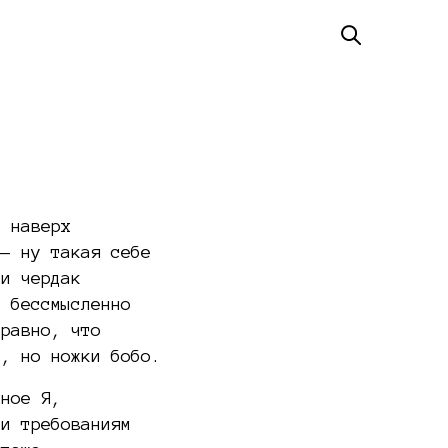
о наверх
 — ну такая себе
 и чердак
е бессмысленно
 равно, что
ь, но ножки бобо.
жное Я,
ти требованиям