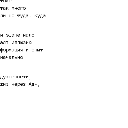
 тоже
 так много
или не туда, куда
ом этапе мало
даст иллюзию
нформация и опыт
значально
 духовности,
ежит через Ад»,