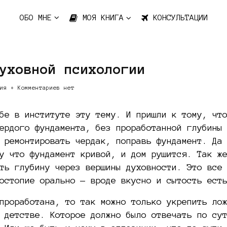
ОБО МНЕ
МОЯ КНИГА
КОНСУЛЬТАЦИИ
уховной психологии
ия
•
Комментариев нет
бе в институте эту тему. И пришли к тому, чт
ердого фундамента, без проработанной глубины
 ремонтировать чердак, поправь фундамент. Да
у что фундамент кривой, и дом рушится. Так ж
ть глубину через вершины духовности. Это все
остопие орально — вроде вкусно и сытость ест
проработана, то так можно только укрепить ло
 детстве. Которое должно было отвечать по су