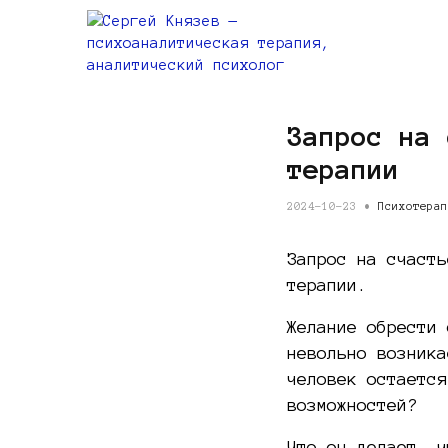
Запрос на 
терапии
2024-10-23 •
Психотерап
Запрос на счасть
терапии.
Желание обрести 
невольно возника
человек остается
возможностей?
Что он делает, ч