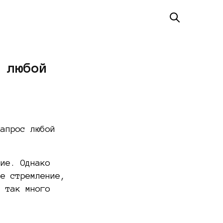
 любой
запрос любой
ние. Однако
ое стремление,
о так много