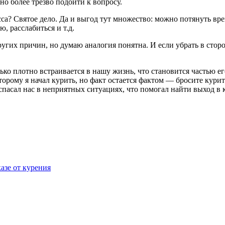
о более трезво подойти к вопросу.
? Святое дело. Да и выгод тут множество: можно потянуть врем
ю, расслабиться и т.д.
угих причин, но думаю аналогия понятна. И если убрать в сторо
ько плотно встраивается в нашу жизнь, что становится частью е
торому я начал курить, но факт остается фактом — бросите кури
спасал нас в неприятных ситуациях, что помогал найти выход в 
азе от курения