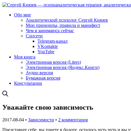
Обо мне
Аналитический психолог Сергей Князев
Мои принципы, правила и манифест
Чем я занимаюсь сейчас
Соцсети
Telegram-канал
VKontakte
YouTube
Моя книга
Электронная версия (Litres)
Электронная версия (Яндекс.Книги)
Аудио версия
Бумажная версия
Консультации
Уважайте свою зависимость
2017-08-04 •
Зависимости
•
2 комментария
Представьте себе, вы тонете в болоте, осталось чуть чуть и вы