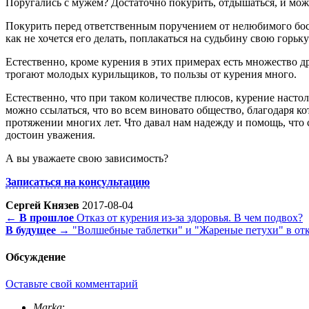
Поругались с мужем? Достаточно покурить, отдышаться, и можн
Покурить перед ответственным поручением от нелюбимого босса
как не хочется его делать, поплакаться на судьбину свою горьку
Естественно, кроме курения в этих примерах есть множество др
трогают молодых курильщиков, то пользы от курения много.
Естественно, что при таком количестве плюсов, курение настол
можно ссылаться, что во всем виновато общество, благодаря ко
протяжении многих лет. Что давал нам надежду и помощь, что 
достоин уважения.
А вы уважаете свою зависимость?
Записаться на консультацию
Сергей Князев
2017-08-04
← В прошлое
Отказ от курения из-за здоровья. В чем подвох?
В будущее →
"Волшебные таблетки" и "Жареные петухи" в отк
Обсуждение
Оставьте свой комментарий
Marka
: