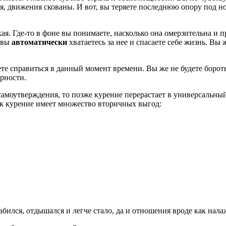
ься, движения скованы. И вот, вы теряете последнюю опору под 
кая. Где-то в фоне вы понимаете, насколько она омерзительна и 
И вы
автоматически
хватаетесь за нее и спасаете себе жизнь. Вы
жете справиться в данный момент времени. Вы же не будете бороть
арности.
самоутверждения, то позже курение перерастает в универсальны
ак курение имеет множество вторичных выгод:
ился, отдышался и легче стало, да и отношения вроде как нала