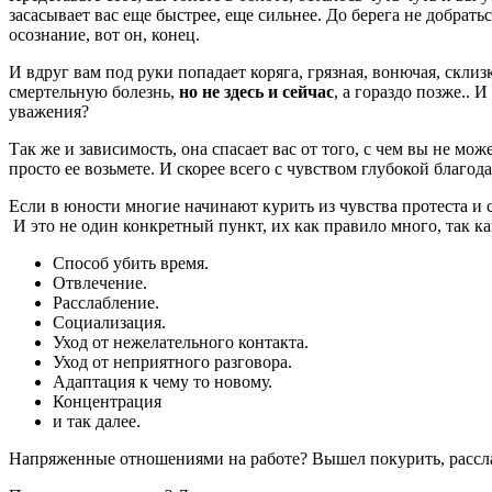
засасывает вас еще быстрее, еще сильнее. До берега не добрат
осознание, вот он, конец.
И вдруг вам под руки попадает коряга, грязная, вонючая, склиз
смертельную болезнь,
но не здесь и сейчас
, а гораздо позже.. 
уважения?
Так же и зависимость, она спасает вас от того, с чем вы не мо
просто ее возьмете. И скорее всего с чувством глубокой благод
Если в юности многие начинают курить из чувства протеста и 
И это не один конкретный пункт, их как правило много, так к
Способ убить время.
Отвлечение.
Расслабление.
Социализация.
Уход от нежелательного контакта.
Уход от неприятного разговора.
Адаптация к чему то новому.
Концентрация
и так далее.
Напряженные отношениями на работе? Вышел покурить, расслаб