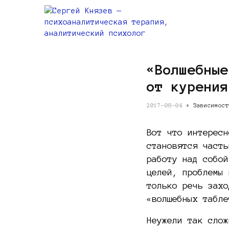
«Волшебные
от курения
2017-08-04 •
Зависимост
Вот что интересн
становятся часть
работу над собо
целей, проблемы 
только речь захо
«волшебных табле
Неужели так слож