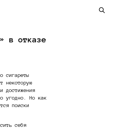
» в отказе
то сигареты
ет некоторую
и достижения
то угодно. Но как
ются поиски
осить себя