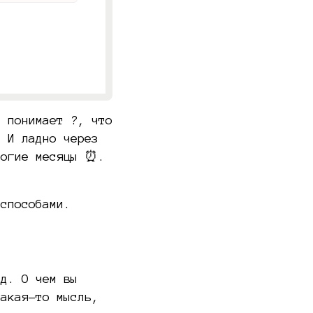
е понимает ?, что
. И ладно через
ногие месяцы ⏰.
 способами.
ад. О чем вы
какая-то мысль,