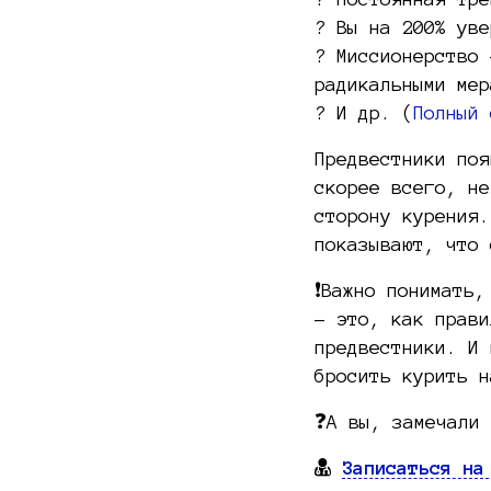
? Вы на 200% уве
? Миссионерство 
радикальными мер
? И др. (
Полный 
Предвестники поя
скорее всего, не
сторону курения.
показывают, что 
❗️Важно понимать
– это, как прави
предвестники. И 
бросить курить н
❓А вы, замечали 
Записаться на