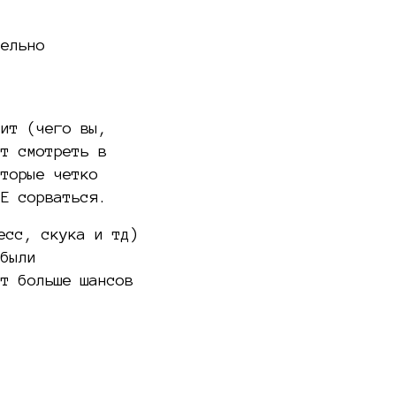
тельно
дит (чего вы,
ет смотреть в
оторые четко
ТЕ сорваться.
есс, скука и тд)
 были
ет больше шансов