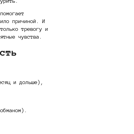
курить.
 помогает
жило причиной. И
 только тревогу и
иятные чувства.
есть
есяц и дольше),
ообманом).