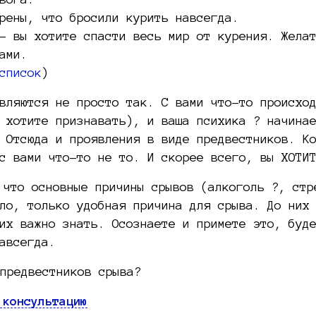
рены, что бросили курить навсегда.
– вы хотите спасти весь мир от курения. Жела
ами.
список
)
вляются не просто так. С вами что-то происхо
 хотите признавать), и ваша психика ? начина
 Отсюда и проявления в виде предвестников. К
с вами что-то не то. И скорее всего, вы ХОТИ
, что основные причины срывов (алкоголь ?, стр
ло, только удобная причина для срыва. До них
их важно знать. Осознаете и примете это, буд
авсегда.
предвестников срыва?
 консультацию