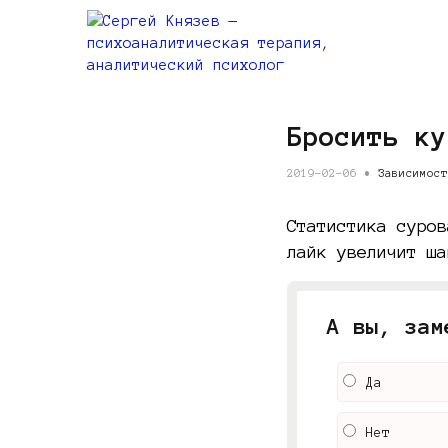
Бросить ку
2019-02-06 •
Зависимост
Статистика суров
лайк увеличит ша
А вы, зам
Да
Нет