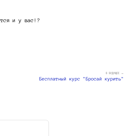
и
ится и у вас!?
В БУДУЩЕЕ →
Бесплатный курс "Бросай курить"