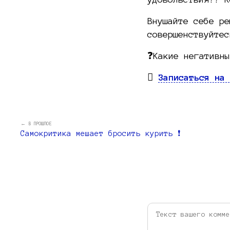
Внушайте себе ре
совершенствуйтес
❓Какие негативны
Записаться на 
← В ПРОШЛОЕ
Самокритика мешает бросить курить ❗️