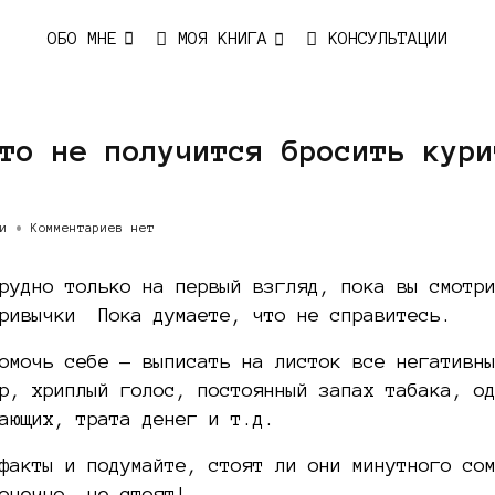
ОБО МНЕ
МОЯ КНИГА
КОНСУЛЬТАЦИИ
то не получится бросить кури
и
•
Комментариев нет
рудно только на первый взгляд, пока вы смотр
привычки Пока думаете, что не справитесь.
омочь себе — выписать на листок все негативн
р, хриплый голос, постоянный запах табака, о
ающих, трата денег и т.д.
факты и подумайте, стоят ли они минутного со
онечно, не стоят!