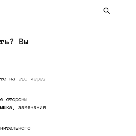
ть? Вы
ите на это через
ые стороны
дышка, замечания
мнительного