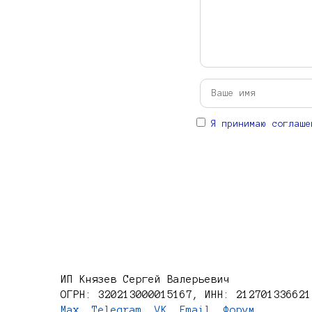
Я принимаю соглаше
ИП Князев Сергей Валерьевич
ОГРН: 320213000015167, ИНН: 212701336621
Max
,
Telegram
,
VK
,
Email
,
Форум