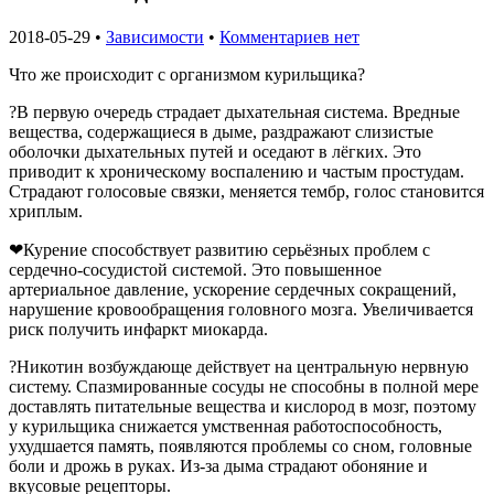
2018-05-29 •
Зависимости
•
Комментариев нет
Что же происходит с организмом курильщика?
?В первую очередь страдает дыхательная система. Вредные
вещества, содержащиеся в дыме, раздражают слизистые
оболочки дыхательных путей и оседают в лёгких. Это
приводит к хроническому воспалению и частым простудам.
Страдают голосовые связки, меняется тембр, голос становится
хриплым.
❤Курение способствует развитию серьёзных проблем с
сердечно-сосудистой системой. Это повышенное
артериальное давление, ускорение сердечных сокращений,
нарушение кровообращения головного мозга. Увеличивается
риск получить инфаркт миокарда.
?Никотин возбуждающе действует на центральную нервную
систему. Спазмированные сосуды не способны в полной мере
доставлять питательные вещества и кислород в мозг, поэтому
у курильщика снижается умственная работоспособность,
ухудшается память, появляются проблемы со сном, головные
боли и дрожь в руках. Из-за дыма страдают обоняние и
вкусовые рецепторы.