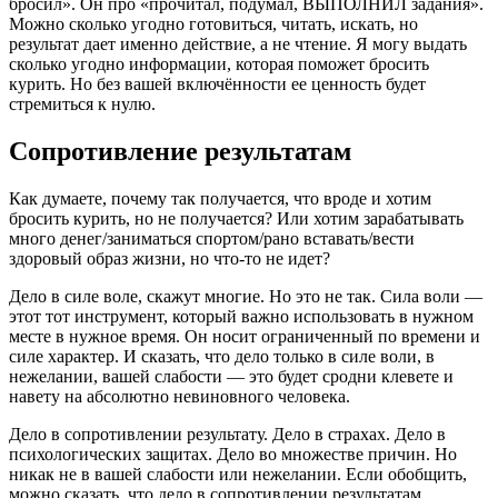
бросил». Он про «прочитал, подумал, ВЫПОЛНИЛ задания».
Можно сколько угодно готовиться, читать, искать, но
результат дает именно действие, а не чтение. Я могу выдать
сколько угодно информации, которая поможет бросить
курить. Но без вашей включённости ее ценность будет
стремиться к нулю.
Сопротивление результатам
Как думаете, почему так получается, что вроде и хотим
бросить курить, но не получается? Или хотим зарабатывать
много денег/заниматься спортом/рано вставать/вести
здоровый образ жизни, но что-то не идет?
Дело в силе воле, скажут многие. Но это не так. Сила воли —
этот тот инструмент, который важно использовать в нужном
месте в нужное время. Он носит ограниченный по времени и
силе характер. И сказать, что дело только в силе воли, в
нежелании, вашей слабости — это будет сродни клевете и
навету на абсолютно невиновного человека.
Дело в сопротивлении результату. Дело в страхах. Дело в
психологических защитах. Дело во множестве причин. Но
никак не в вашей слабости или нежелании. Если обобщить,
можно сказать, что дело в сопротивлении результатам.