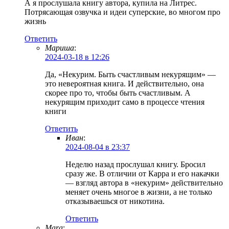
А я прослушала книгу автора, купила на Литрес.
Потрясающая озвучка и идеи суперские, во многом про
жизнь
Ответить
Мариша
:
2024-03-18 в 12:26
Да, «Некурим. Быть счастливым некурящим» —
это невероятная книга. И действительно, она
скорее про то, чтобы быть счастливым. А
некурящим приходит само в процессе чтения
книги
Ответить
Иван
:
2024-08-04 в 23:37
Неделю назад прослушал книгу. Бросил
сразу же. В отличии от Карра и его накачки
— взгляд автора в «некурим» действительно
меняет очень многое в жизни, а не только
отказываешься от никотина.
Ответить
Mara
: