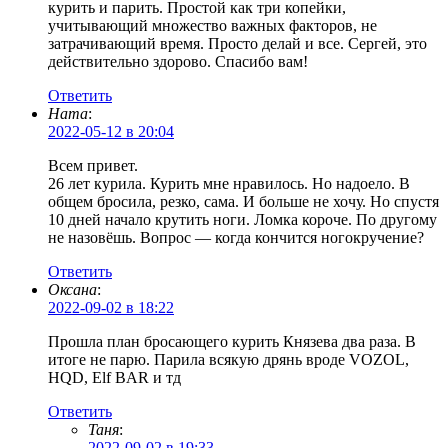
курить и парить. Простой как три копейки,
учитывающий множество важных факторов, не
затрачивающий время. Просто делай и все. Сергей, это
действительно здорово. Спасибо вам!
Ответить
Ната
:
2022-05-12 в 20:04
Всем привет.
26 лет курила. Курить мне нравилось. Но надоело. В
общем бросила, резко, сама. И больше не хочу. Но спустя
10 дней начало крутить ноги. Ломка короче. По другому
не назовёшь. Вопрос — когда кончится ногокручение?
Ответить
Оксана
:
2022-09-02 в 18:22
Прошла план бросающего курить Князева два раза. В
итоге не парю. Парила всякую дрянь вроде VOZOL,
HQD, Elf BAR и тд
Ответить
Таня
:
2022-09-02 в 19:33