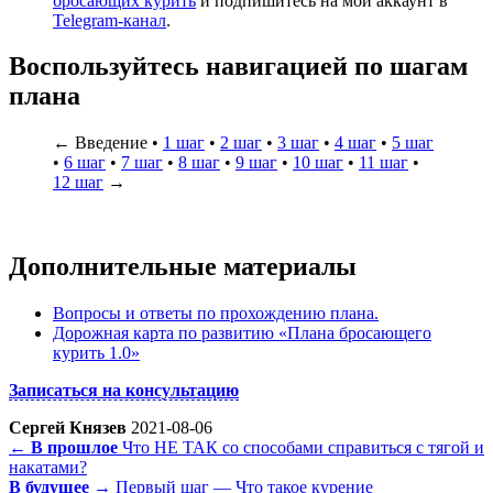
бросающих курить
и подпишитесь на мой аккаунт в
Telegram-канал
.
Воспользуйтесь навигацией по шагам
плана
← Введение •
1 шаг
•
2 шаг
•
3 шаг
•
4 шаг
•
5 шаг
•
6 шаг
•
7 шаг
•
8 шаг
•
9 шаг
•
10 шаг
•
11 шаг
•
12 шаг
→
Дополнительные материалы
Вопросы и ответы по прохождению плана.
Дорожная карта по развитию «Плана бросающего
курить 1.0»
Записаться на консультацию
Сергей Князев
2021-08-06
← В прошлое
Что НЕ ТАК со способами справиться с тягой и
накатами?
В будущее →
Первый шаг — Что такое курение