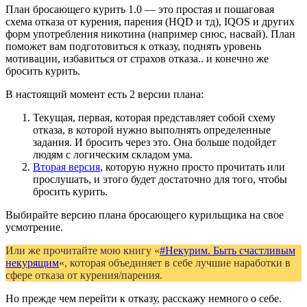
План бросающего курить 1.0 — это простая и пошаговая
схема отказа от курения, парения (HQD и тд), IQOS и других
форм употребления никотина (например снюс, насвай). План
поможет вам подготовиться к отказу, поднять уровень
мотивации, избавиться от страхов отказа.. и конечно же
бросить курить.
В настоящий момент есть 2 версии плана:
Текущая, первая, которая представляет собой схему
отказа, в которой нужно выполнять определенные
задания. И бросить через это. Она больше подойдет
людям с логическим складом ума.
Вторая версия
, которую нужно просто прочитать или
прослушать, и этого будет достаточно для того, чтобы
бросить курить.
Выбирайте версию плана бросающего курильщика на свое
усмотрение.
Или же прочитайте мою книгу «
#Некурим. Быть счастливым
некурящим
«, которая объединяет в себе лучшие наработки в
сфере отказа от курения/парения.
Но прежде чем перейти к отказу, расскажу немного о себе.