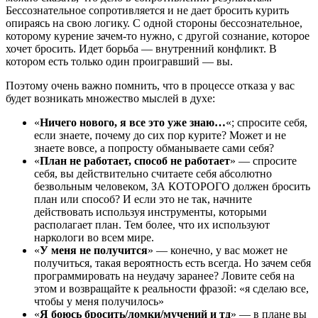
Бессознательное сопротивляется и не дает бросить курить
опираясь на свою логику. С одной стороны бессознательное,
которому курение зачем-то нужно, с другой сознание, которое
хочет бросить. Идет борьба — внутренний конфликт. В
котором есть только один проигравший — вы.
Поэтому очень важно помнить, что в процессе отказа у вас
будет возникать множество мыслей в духе:
«
Ничего нового, я все это уже знаю…
«; спросите себя,
если знаете, почему до сих пор курите? Может и не
знаете вовсе, а попросту обманываете сами себя?
«
План не работает, способ не работает
» — спросите
себя, вы действительно считаете себя абсолютно
безвольным человеком, ЗА КОТОРОГО должен бросить
план или способ? И если это не так, начните
действовать используя инструменты, которыми
располагает план. Тем более, что их используют
наркологи во всем мире.
«
У меня не получится
» — конечно, у вас может не
получиться, такая вероятность есть всегда. Но зачем себя
программировать на неудачу заранее? Ловите себя на
этом и возвращайте к реальности фразой: «я сделаю все,
чтобы у меня получилось»
«
Я боюсь бросить/ломки/мучений и тд
» — в плане вы